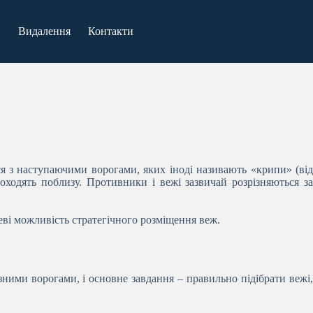
Видалення
Контакти
я з наступаючими ворогами, яких іноді називають «крипи» (від
роходять поблизу. Противники і вежі зазвичай розрізняються за
цеві можливість стратегічного розміщення веж.
ізними ворогами, і основне завдання – правильно підібрати вежі,