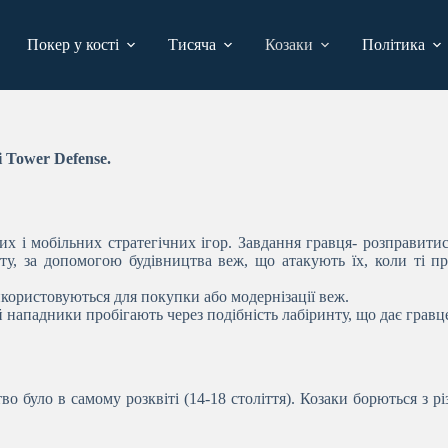
Покер у кості
Тисяча
Козаки
Політика
 Tower Defense.
 і мобільних стратегічних ігор. Завдання гравця- розправитис
рту, за допомогою будівництва веж, що атакують їх, коли ті п
икористовуються для покупки або модернізації веж.
ай нападники пробігають через подібність лабіринту, що дає грав
во було в самому розквіті (14-18 століття). Козаки борються з р