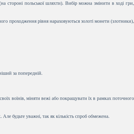
(на стороні польської шляхти). Вибір можна змінити в ході гри,
шного проходження рівня нараховуються золоті монети (злотники),
ніший за попередній.
воїх воїнів, міняти вежі або покращувати їх в рамках поточного
. Але будьте уважні, так як кількість спроб обмежена.