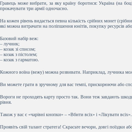
Гравець може вибрати, за яку країну боротися: Україна (на боці
прокачувати три армії одночасно.
На кожен рівень видається певна кількість срібних монет (срібн
які можна витрачати на поліпшення юнітів, покупку ресурсів або
Базовий набір веж:
– лучник;
– козак зі списом;
– козак з пістолем;
– козак з гарматою.
Кожного воїна (вежу) можна розвивати. Наприклад, лучника мож
Ви можете грати в зручному для вас темпі, прискорюючи або сп
Вороги не проходять карту просто так. Вони теж завдають шкоди
рівня.
Також у вас є «чарівні кнопки» – «Вбити всіх» і «Лікувати всіх».
Проявіть свій талант стратега! Скрасьте вечори, довгі поїздки а