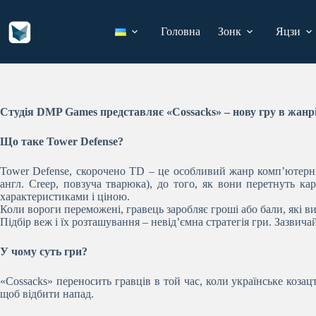
Перейти
до
вмісту
Головна
Зонк
Яцзи
Студія DMP Games представляє «Cossacks» – нову гру в жанрі
Що таке Tower Defense?
Tower Defense, скорочено TD – це особливий жанр комп’ютерних
англ. Creep, повзуча тварюка), до того, як вони перетнуть ка
характеристиками і ціною.
Коли вороги переможені, гравець заробляє гроші або бали, які в
Підбір веж і їх розташування – невід’ємна стратегія гри. Зазвич
У чому суть гри?
«Cossacks» переносить гравців в той час, коли українське козацт
щоб відбити напад.