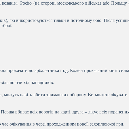
 козаків), Росію (на стороні московського війська) або Польщу 
иків), які використовуються тільки в поточному бою. Після успі
 зброї.
на прокачати до арбалетника і т.д. Кожен прокачаний юніт силь
овільнюючи хід нападників.
, можуть навіть вбити тримаючих оборону. Ви можете лікувати с
 Перша вбиває всіх ворогів на карті, друга – лікує всіх поранених
бо час очікування в черзі проходженням нової, захоплюючої гри.